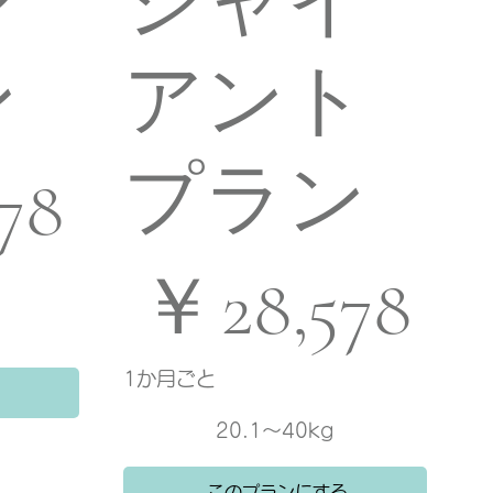
ジ
ジャイ
ン
アント
プラン
078
￥28,578
￥
28,578
1か月ごと
20.1〜40kg
このプランにする