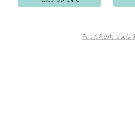
らしくらのサブスク 
ドッグサロン らしくら
(PAWS🐾SALON)
〒799-2432 愛媛県松山市土手内１
OPEN： 10:00～18:00／最終受付1
定休日：月曜日
駐車場：有り
Instagram:
@rashikura_trimming