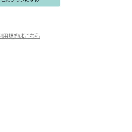
利用規約はこちら
EKINONEKI (エキノネキ)
PAW
〒799
(PAWS🐾CAFE)
OPEN
３−１
〒799-2432 愛媛県松山市土手内１２−１
駐車場
6:00
OPEN： 10：30～17：00
Websi
駐車場：有り
Instag
Instagram:
@ekinoneki