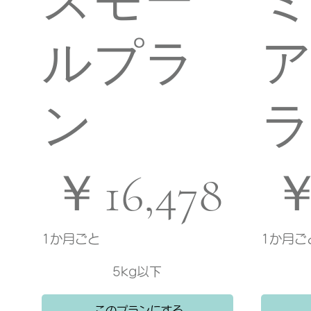
スモー
ルプラ
ン
￥16,478
￥19,778
￥
16,478
1か月ごと
1か月ご
5kg以下
このプランにする