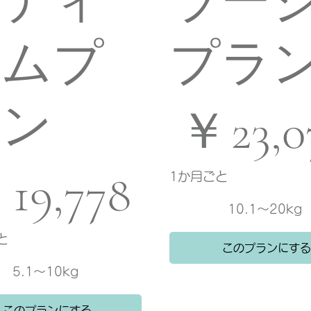
ミディ
ラー
アムプ
プラ
￥23,078
ラン
￥
23,
￥
19,778
1か月ごと
10.1〜20kg
と
このプランにする
5.1〜10kg
このプランにする