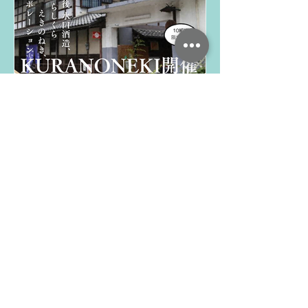
毎月開催「第1回
KURANONEKI」in 道後水
口酒造～ドッグサロン「ら
しくら」とカフェ
「道後のみなさん、こんにちは！ 愛犬
のケアと至高のスープカレーで、心も
「EKINONEKI」の出張コ
身体もリフレッシュしませんか？」
【イベント概要】 2025年1月21日